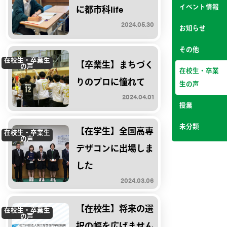
イベント情報
に都市科life
2024.05.30
お知らせ
その他
在校生・卒業生
【卒業生】まちづく
の声
在校生・卒業
りのプロに憧れて
生の声
2024.04.01
授業
未分類
【在学生】全国高専
在校生・卒業生
の声
デザコンに出場しま
した
2024.03.06
【在校生】将来の選
在校生・卒業生
の声
択の幅を広げません