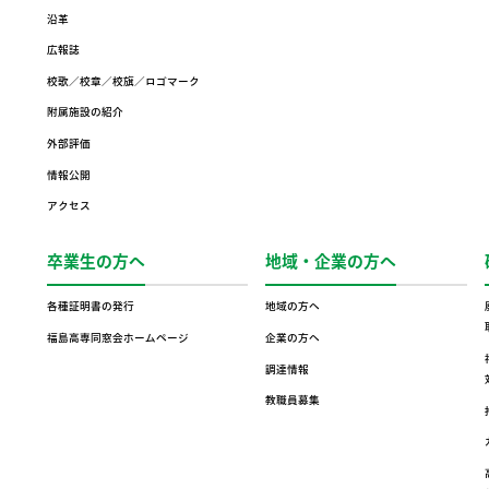
沿革
広報誌
校歌／校章／校旗／ロゴマーク
附属施設の紹介
外部評価
情報公開
アクセス
卒業生の方へ
地域・企業の方へ
各種証明書の発行
地域の方へ
福島高専同窓会ホームページ
企業の方へ
調達情報
教職員募集