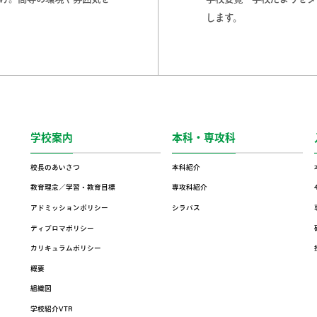
します。
学校案内
本科・専攻科
校長のあいさつ
本科紹介
教育理念／学習・教育目標
専攻科紹介
アドミッションポリシー
シラバス
ディプロマポリシー
カリキュラムポリシー
概要
組織図
学校紹介VTR