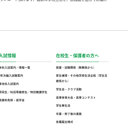
入試情報
在校生・保護者の方へ
本科入試案内／情報一覧
授業・試験関係（教務係から）
4年次編入試験案内
厚生補導・その他学校生活全般（学生支
援係から）
専攻科入試案内
学生会・クラブ活動
研究生／科目等履修生／特別聴講学生
高専体育大会・高専コンテスト
授業料免除・奨学金
学生寮生活
卒業・修了後の進路
各種届出様式