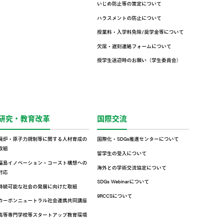
いじめ防止等の策定について
ハラスメントの防止について
授業料・入学料免除/奨学金等について
欠席・遅刻連絡フォームについて
授学生送迎時のお願い（学生委員会）
研究・教育改革
国際交流
廃炉・原子力規制等に関する人材育成の
国際化・SDGs推進センターについて
取組
留学生の受入について
福島イノベーション・コースト構想への
海外との学術交流協定について
対応
SDGs Webinarについて
持続可能な社会の発展に向けた取組
9RCCSについて
カーボンニュートラル社会連携共同講座
高等専門学校等スタートアップ教育環境