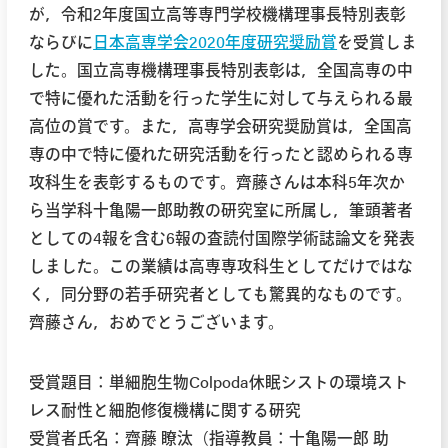
が，令和2年度国立高等専門学校機構理事長特別表彰
ならびに
日本高専学会2020年度研究奨励賞
を受賞しま
した。国立高専機構理事長特別表彰は，全国高専の中
で特に優れた活動を行った学生に対して与えられる最
高位の賞です。また，高専学会研究奨励賞は，全国高
専の中で特に優れた研究活動を行ったと認められる専
攻科生を表彰するものです。齊藤さんは本科5年次か
ら当学科十亀陽一郎助教の研究室に所属し，筆頭著者
としての4報を含む6報の査読付国際学術誌論文を発表
しました。この業績は高専専攻科生としてだけではな
く，同分野の若手研究者としても驚異的なものです。
齊藤さん，おめでとうございます。
受賞題目：単細胞生物
Colpoda
休眠シストの環境スト
レス耐性と細胞修復機構に関する研究
受賞者氏名：齊藤 瞭汰（指導教員：十亀陽一郎 助